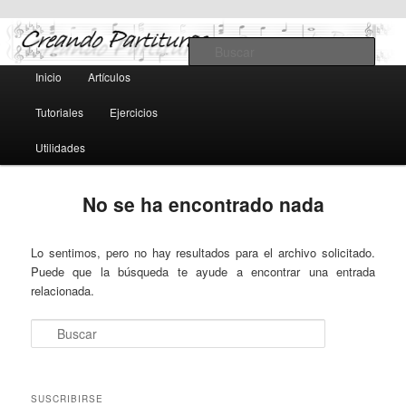
Teoría y notación musical, software y MIDI
Busc
Menú
Inicio
Artículos
Ir
Ir
principal
Creando Partituras
Tutoriales
Ejercicios
al
al
Utilidades
contenido
contenido
principal
secundario
No se ha encontrado nada
Lo sentimos, pero no hay resultados para el archivo solicitado.
Puede que la búsqueda te ayude a encontrar una entrada
relacionada.
Buscar
SUSCRIBIRSE