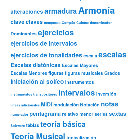
Armonía
armadura
alteraciones
clave
claves
compases
Compás
Cubase
denominador
ejercicios
Dominantes
ejercicios de intervalos
escalas
ejercicios de tonalidades
escala
Escalas diatónicas
Escalas Mayores
Escalas Menores
figuras
figuras musicales
Grados
Iniciación al solfeo
instrumentos
Intervalos
inversión
instrumentos transpositores
notas
MIDI
modulación
Notación
líneas adicionales
pentagrama
sextas
relativo menor
series
numerador
teoría básica
tablas
Software
Teoría Musical
tonicalización