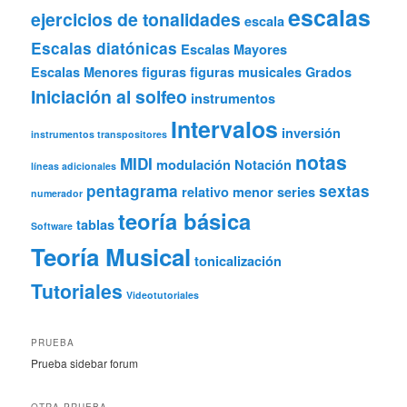
escalas
ejercicios de tonalidades
escala
Escalas diatónicas
Escalas Mayores
Escalas Menores
figuras
figuras musicales
Grados
Iniciación al solfeo
instrumentos
Intervalos
inversión
instrumentos transpositores
notas
MIDI
modulación
Notación
líneas adicionales
pentagrama
sextas
relativo menor
series
numerador
teoría básica
tablas
Software
Teoría Musical
tonicalización
Tutoriales
Videotutoriales
PRUEBA
Prueba sidebar forum