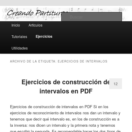
Teoría y notación musical, software y MIDI
Busc
Menú
Inicio
Artículos
Ir
Ir
principal
Creando Partituras
Ejercicios
Tutoriales
al
al
Utilidades
contenido
contenido
ARCHIVO DE LA ETIQUETA:
EJERCICIOS DE INTERVALOS
principal
secundario
Ejercicios de construcción de
12
intervalos en PDF
Ejercicios de construcción de intervalos en PDF Si en los
ejercicios de reconocimiento de intervalos nos dan un intervalo y
tenemos que decir qué intervalo es, en los de construcción es a
la inversa: nos dicen un intervalo y la primera nota y tenemos
que escribir la segunda. Es recomendable hacer los dos tipos de