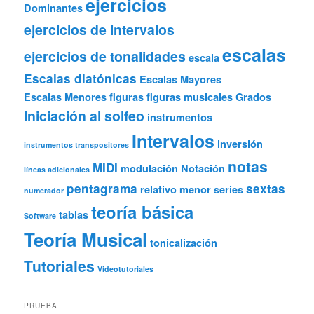
ejercicios
Dominantes
ejercicios de intervalos
escalas
ejercicios de tonalidades
escala
Escalas diatónicas
Escalas Mayores
Escalas Menores
figuras
figuras musicales
Grados
Iniciación al solfeo
instrumentos
Intervalos
inversión
instrumentos transpositores
notas
MIDI
modulación
Notación
líneas adicionales
pentagrama
sextas
relativo menor
series
numerador
teoría básica
tablas
Software
Teoría Musical
tonicalización
Tutoriales
Videotutoriales
PRUEBA