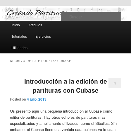
Teoría y notación musical, software y MIDI
Busc
Menú
Inicio
Artículos
Ir
Ir
principal
Creando Partituras
Tutoriales
Ejercicios
al
al
Utilidades
contenido
contenido
ARCHIVO DE LA ETIQUETA:
CUBASE
principal
secundario
Introducción a la edición de
4
partituras con Cubase
Posted on
4 julio, 2013
Os presento aquí una pequeña introducción al Cubase como
editor de partituras. Hay otros editores de partituras más
especializados y ampliamente utilizados, como el Sibelius. Sin
embargo, el Cubase tiene una ventaja para quienes ya lo usan