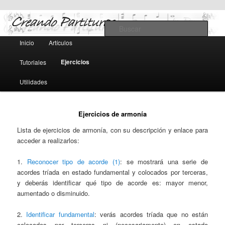
Teoría y notación musical, software y MIDI
Busc
Menú
Inicio
Artículos
Ir
Ir
principal
Creando Partituras
Ejercicios
Tutoriales
al
al
Utilidades
contenido
contenido
principal
secundario
Ejercicios de armonía
Lista de ejercicios de armonía, con su descripción y enlace para
acceder a realizarlos:
1.
Reconocer tipo de acorde (1)
: se mostrará una serie de
acordes tríada en estado fundamental y colocados por terceras,
y deberás identificar qué tipo de acorde es: mayor menor,
aumentado o disminuido.
2.
Identificar fundamental
: verás acordes tríada que no están
colocados por terceras ni (necesariamente) en estado