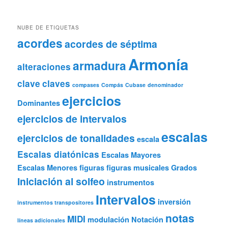
NUBE DE ETIQUETAS
acordes
acordes de séptima
Armonía
armadura
alteraciones
clave
claves
compases
Compás
Cubase
denominador
ejercicios
Dominantes
ejercicios de intervalos
escalas
ejercicios de tonalidades
escala
Escalas diatónicas
Escalas Mayores
Escalas Menores
figuras
figuras musicales
Grados
Iniciación al solfeo
instrumentos
Intervalos
inversión
instrumentos transpositores
notas
MIDI
modulación
Notación
líneas adicionales