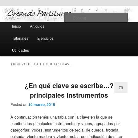
Teoría y notación musical, software y MIDI
Busc
Menú
Inicio
Artículos
Ir
Ir
principal
Creando Partituras
Tutoriales
Ejercicios
al
al
Utilidades
contenido
contenido
ARCHIVO DE LA ETIQUETA:
CLAVE
principal
secundario
¿En qué clave se escribe…?
79
principales instrumentos
Posted on
10 marzo, 2015
A continuación tenéis una tabla con la clave en la que se
escriben los principales instrumentos y voces, agrupados por
categorías: voces, instrumentos de tecla, de cuerda, frotada,
pulsada, viento-madera y viento-metal; con indicación de si se