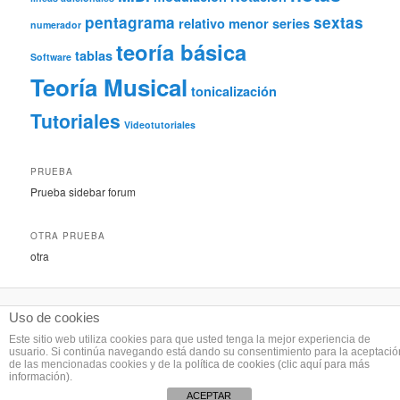
pentagrama
sextas
relativo menor
series
numerador
teoría básica
tablas
Software
Teoría Musical
tonicalización
Tutoriales
Videotutoriales
PRUEBA
Prueba sidebar forum
OTRA PRUEBA
otra
Uso de cookies
Este sitio web utiliza cookies para que usted tenga la mejor experiencia de
Licencia Creative Commons Atribución-CompartirIgual 3.0 Unported
. Créditos:
usuario. Si continúa navegando está dando su consentimiento para la aceptació
de las mencionadas cookies y de la
política de cookies (clic aquí para más
www.creandopartituras.com
información)
.
ACEPTAR