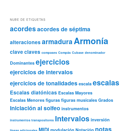
NUBE DE ETIQUETAS
acordes
acordes de séptima
Armonía
armadura
alteraciones
clave
claves
compases
Compás
Cubase
denominador
ejercicios
Dominantes
ejercicios de intervalos
escalas
ejercicios de tonalidades
escala
Escalas diatónicas
Escalas Mayores
Escalas Menores
figuras
figuras musicales
Grados
Iniciación al solfeo
instrumentos
Intervalos
inversión
instrumentos transpositores
notas
MIDI
modulación
Notación
líneas adicionales