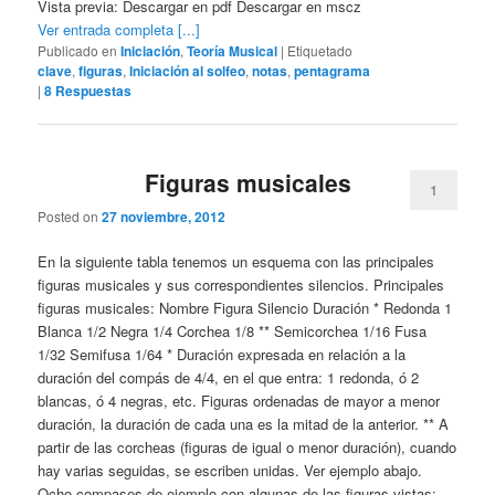
Vista previa: Descargar en pdf Descargar en mscz
Ver entrada completa [...]
Publicado en
Iniciación
,
Teoría Musical
|
Etiquetado
clave
,
figuras
,
Iniciación al solfeo
,
notas
,
pentagrama
|
8
Respuestas
Figuras musicales
1
Posted on
27 noviembre, 2012
En la siguiente tabla tenemos un esquema con las principales
figuras musicales y sus correspondientes silencios. Principales
figuras musicales: Nombre Figura Silencio Duración * Redonda 1
Blanca 1/2 Negra 1/4 Corchea 1/8 ** Semicorchea 1/16 Fusa
1/32 Semifusa 1/64 * Duración expresada en relación a la
duración del compás de 4/4, en el que entra: 1 redonda, ó 2
blancas, ó 4 negras, etc. Figuras ordenadas de mayor a menor
duración, la duración de cada una es la mitad de la anterior. ** A
partir de las corcheas (figuras de igual o menor duración), cuando
hay varias seguidas, se escriben unidas. Ver ejemplo abajo.
Ocho compases de ejemplo con algunas de las figuras vistas: