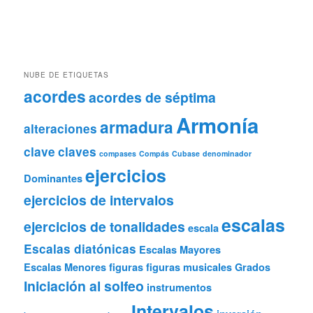
NUBE DE ETIQUETAS
acordes
acordes de séptima
Armonía
armadura
alteraciones
clave
claves
compases
Compás
Cubase
denominador
ejercicios
Dominantes
ejercicios de intervalos
escalas
ejercicios de tonalidades
escala
Escalas diatónicas
Escalas Mayores
Escalas Menores
figuras
figuras musicales
Grados
Iniciación al solfeo
instrumentos
Intervalos