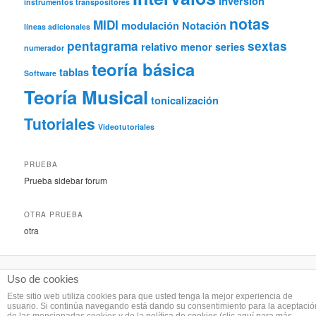
inversión
instrumentos transpositores
notas
MIDI
modulación
Notación
líneas adicionales
pentagrama
sextas
relativo menor
series
numerador
teoría básica
tablas
Software
Teoría Musical
tonicalización
Tutoriales
Videotutoriales
PRUEBA
Prueba sidebar forum
OTRA PRUEBA
otra
Uso de cookies
Este sitio web utiliza cookies para que usted tenga la mejor experiencia de
Licencia Creative Commons Atribución-CompartirIgual 3.0 Unported
. Créditos:
usuario. Si continúa navegando está dando su consentimiento para la aceptació