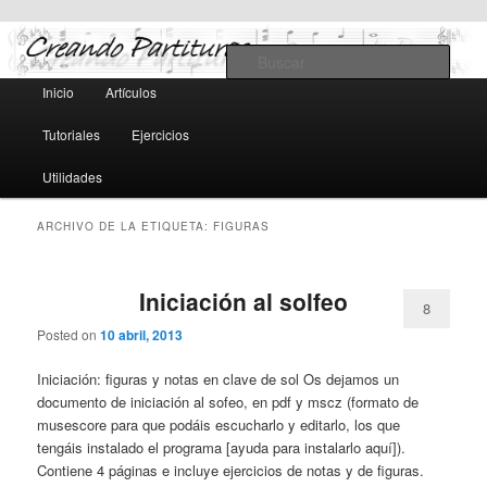
Teoría y notación musical, software y MIDI
Busc
Menú
Inicio
Artículos
Ir
Ir
principal
Creando Partituras
Tutoriales
Ejercicios
al
al
Utilidades
contenido
contenido
ARCHIVO DE LA ETIQUETA:
FIGURAS
principal
secundario
Iniciación al solfeo
8
Posted on
10 abril, 2013
Iniciación: figuras y notas en clave de sol Os dejamos un
documento de iniciación al sofeo, en pdf y mscz (formato de
musescore para que podáis escucharlo y editarlo, los que
tengáis instalado el programa [ayuda para instalarlo aquí]).
Contiene 4 páginas e incluye ejercicios de notas y de figuras.