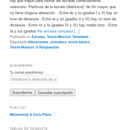
hay que seguir para formar las escalas correctamente,
veámoslo: Partimos de la escala (diatónica)* de Do mayor, que
no tiene ninguna alteración. - Entre do y re (grados I y II) hay un
tono de distancia - Entre re y mi (grados II y III) hay un tono de
distancia - Entre mi y fa (grados III y IV) hay medio tono - Entre
fa y sol (grados
Ver entrada completa [...]
Publicado en
Escalas
,
Teoría Musical
,
Tonalidad
|
Etiquetado
alteraciones
,
armadura
,
teoría básica
,
Teoría Musical
|
9
Respuestas
SUSCRIBIRSE
Tu correo electrónico:
PLAYLIST
Melancholy & Dark Piano
TABLAS DE CONSULTA