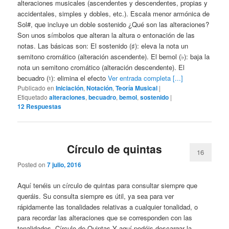
alteraciones musicales (ascendentes y descendentes, propias y
accidentales, simples y dobles, etc.). Escala menor armónica de
Sol#, que incluye un doble sostenido ¿Qué son las alteraciones?
Son unos símbolos que alteran la altura o entonación de las
notas. Las básicas son: El sostenido (♯): eleva la nota un
semitono cromático (alteración ascendente). El bemol (♭): baja la
nota un semitono cromático (alteración descendente). El
becuadro (♮): elimina el efecto
Ver entrada completa [...]
Publicado en
Iniciación
,
Notación
,
Teoría Musical
|
Etiquetado
alteraciones
,
becuadro
,
bemol
,
sostenido
|
12
Respuestas
Círculo de quintas
16
Posted on
7 julio, 2016
Aquí tenéis un círculo de quintas para consultar siempre que
queráis. Su consulta siempre es útil, ya sea para ver
rápidamente las tonalidades relativas a cualquier tonalidad, o
para recordar las alteraciones que se corresponden con las
tonalidades. Círculo de Quintas Y aquí podéis descargar la