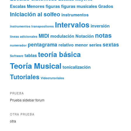
Escalas Menores
figuras
figuras musicales
Grados
Iniciación al solfeo
instrumentos
Intervalos
inversión
instrumentos transpositores
notas
MIDI
modulación
Notación
líneas adicionales
pentagrama
sextas
relativo menor
series
numerador
teoría básica
tablas
Software
Teoría Musical
tonicalización
Tutoriales
Videotutoriales
PRUEBA
Prueba sidebar forum
OTRA PRUEBA
otra