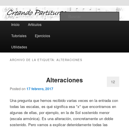
Teoría y notación musical, software y MIDI
Busc
Menú
Inicio
Artículos
Ir
Ir
principal
Creando Partituras
Tutoriales
Ejercicios
al
al
Utilidades
contenido
contenido
ARCHIVO DE LA ETIQUETA:
ALTERACIONES
principal
secundario
Alteraciones
12
Posted on
17 febrero, 2017
Una pregunta que hemos recibido varias veces en la entrada con
todas las escalas, es qué significa esa "x" que encontramos en
algunas de ellas, por ejemplo, en la de Sol sostenido menor
(escala armónica). Es una alteración, concretamente un doble
sostenido. Pero vamos a explicar detenidamente todas las