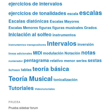
ejercicios de intervalos
escalas
ejercicios de tonalidades
escala
Escalas diatónicas
Escalas Mayores
Escalas Menores
figuras
figuras musicales
Grados
Iniciación al solfeo
instrumentos
Intervalos
inversión
instrumentos transpositores
notas
MIDI
modulación
Notación
líneas adicionales
pentagrama
sextas
relativo menor
series
numerador
teoría básica
tablas
Software
Teoría Musical
tonicalización
Tutoriales
Videotutoriales
PRUEBA
Prueba sidebar forum