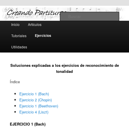
Teoría y notación musical, software y MIDI
Busc
Menú
Inicio
Artículos
Ir
Ir
principal
Creando Partituras
Ejercicios
Tutoriales
al
al
Utilidades
contenido
contenido
principal
secundario
Soluciones explicadas a los ejercicios de reconocimiento de
tonalidad
Índice
Ejercicio 1 (Bach)
Ejercicio 2 (Chopin)
Ejercicio 1 (Beethoven)
Ejercicio 4 (Liszt)
EJERCICIO 1 (Bach)