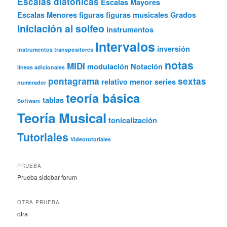
Escalas diatónicas
Escalas Mayores
Escalas Menores
figuras
figuras musicales
Grados
Iniciación al solfeo
instrumentos
Intervalos
inversión
instrumentos transpositores
notas
MIDI
modulación
Notación
líneas adicionales
pentagrama
sextas
relativo menor
series
numerador
teoría básica
tablas
Software
Teoría Musical
tonicalización
Tutoriales
Videotutoriales
PRUEBA
Prueba sidebar forum
OTRA PRUEBA
otra