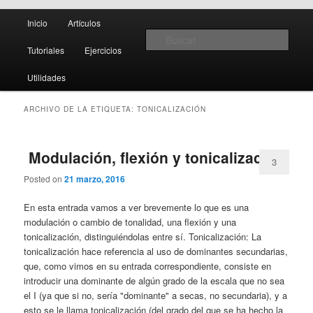
Menú
Teoría y notación musical, software y MIDI
Inicio
Artículos
Ir
Ir
principal
Busc
Tutoriales
Ejercicios
al
al
Creando Partituras
Utilidades
contenido
contenido
ARCHIVO DE LA ETIQUETA:
TONICALIZACIÓN
principal
secundario
Modulación, flexión y tonicalización
3
Posted on
21 marzo, 2016
En esta entrada vamos a ver brevemente lo que es una
modulación o cambio de tonalidad, una flexión y una
tonicalización, distinguiéndolas entre sí. Tonicalización: La
tonicalización hace referencia al uso de dominantes secundarias,
que, como vimos en su entrada correspondiente, consiste en
introducir una dominante de algún grado de la escala que no sea
el I (ya que si no, sería "dominante" a secas, no secundaria), y a
esto se le llama tonicalización (del grado del que se ha hecho la