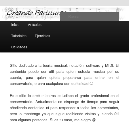
Teoría y notación musical, software y MIDI
Busc
Menú
Inicio
Artículos
Ir
Ir
principal
Creando Partituras
Tutoriales
Ejercicios
al
al
Utilidades
contenido
contenido
principal
secundario
Sitio dedicado a la teoría musical, notación, software y MIDI. El
contenido puede ser útil para quien estudia música por su
cuenta, para quien quiera prepararse para entrar en el
conservatorio, o para cualquiera con curiosidad 🙂
Este sitio lo creé mientras estudiaba el grado profesional en el
conservatorio. Actualmente no dispongo de tiempo para seguir
añadiendo contenido ni para responder a todos los comentarios,
pero lo mantengo ya que sigue recibiendo visitas y siendo útil
para algunas personas. Si es tu caso, me alegro 😀