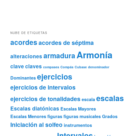
NUBE DE ETIQUETAS
acordes
acordes de séptima
Armonía
armadura
alteraciones
clave
claves
compases
Compás
Cubase
denominador
ejercicios
Dominantes
ejercicios de intervalos
escalas
ejercicios de tonalidades
escala
Escalas diatónicas
Escalas Mayores
Escalas Menores
figuras
figuras musicales
Grados
Iniciación al solfeo
instrumentos
Intervalos