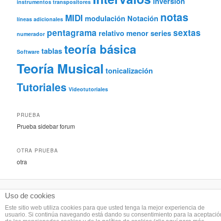
inversión
instrumentos transpositores
notas
MIDI
modulación
Notación
líneas adicionales
pentagrama
sextas
relativo menor
series
numerador
teoría básica
tablas
Software
Teoría Musical
tonicalización
Tutoriales
Videotutoriales
PRUEBA
Prueba sidebar forum
OTRA PRUEBA
otra
Uso de cookies
Este sitio web utiliza cookies para que usted tenga la mejor experiencia de
Licencia Creative Commons Atribución-CompartirIgual 3.0 Unported
. Créditos:
usuario. Si continúa navegando está dando su consentimiento para la aceptació