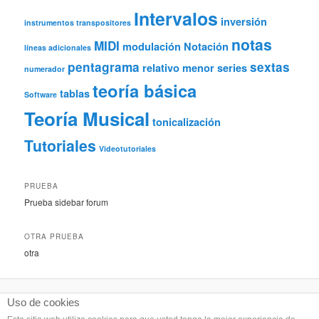
Intervalos
inversión
instrumentos transpositores
notas
MIDI
modulación
Notación
líneas adicionales
pentagrama
sextas
relativo menor
series
numerador
teoría básica
tablas
Software
Teoría Musical
tonicalización
Tutoriales
Videotutoriales
PRUEBA
Prueba sidebar forum
OTRA PRUEBA
otra
Uso de cookies