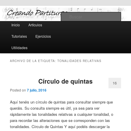
Teoría y notación musical, software y MIDI
Busc
Menú
Inicio
Artículos
Ir
Ir
principal
Creando Partituras
Tutoriales
Ejercicios
al
al
Utilidades
contenido
contenido
ARCHIVO DE LA ETIQUETA:
TONALIDADES RELATIVAS
principal
secundario
Círculo de quintas
16
Posted on
7 julio, 2016
Aquí tenéis un círculo de quintas para consultar siempre que
queráis. Su consulta siempre es útil, ya sea para ver
rápidamente las tonalidades relativas a cualquier tonalidad, o
para recordar las alteraciones que se corresponden con las
tonalidades. Círculo de Quintas Y aquí podéis descargar la