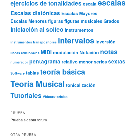
escalas
ejercicios de tonalidades
escala
Escalas diatónicas
Escalas Mayores
Escalas Menores
figuras
figuras musicales
Grados
Iniciación al solfeo
instrumentos
Intervalos
inversión
instrumentos transpositores
notas
MIDI
modulación
Notación
líneas adicionales
pentagrama
sextas
relativo menor
series
numerador
teoría básica
tablas
Software
Teoría Musical
tonicalización
Tutoriales
Videotutoriales
PRUEBA
Prueba sidebar forum
OTRA PRUEBA