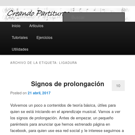
Teoría y notación musical, software y MIDI
Busc
Menú
Inicio
Artículos
Ir
Ir
principal
Creando Partituras
Tutoriales
Ejercicios
al
al
Utilidades
contenido
contenido
ARCHIVO DE LA ETIQUETA:
LIGADURA
principal
secundario
Signos de prolongación
10
Posted on
21 abril, 2017
Volvemos un poco a contenidos de teoría básica, útiles para
quien se está iniciando en el aprendizaje musical. Vamos a ver
los signos de prolongación. Antes de empezar, un pequeño
paréntesis para anunciar que hemos estrenado página en
facebook, para quien use esa red social y le interese seguirnos a