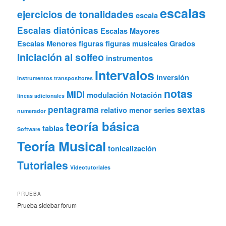
escalas
ejercicios de tonalidades
escala
Escalas diatónicas
Escalas Mayores
Escalas Menores
figuras
figuras musicales
Grados
Iniciación al solfeo
instrumentos
Intervalos
inversión
instrumentos transpositores
notas
MIDI
modulación
Notación
líneas adicionales
pentagrama
sextas
relativo menor
series
numerador
teoría básica
tablas
Software
Teoría Musical
tonicalización
Tutoriales
Videotutoriales
PRUEBA
Prueba sidebar forum