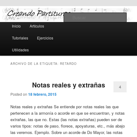
Teoría y notación musical, software y MIDI
Busc
Menú
Inicio
Artículos
Ir
Ir
principal
Creando Partituras
Tutoriales
Ejercicios
al
al
Utilidades
contenido
contenido
ARCHIVO DE LA ETIQUETA:
RETARDO
principal
secundario
Notas reales y extrañas
4
Posted on
18 febrero, 2015
Notas reales y extrañas Se entiende por notas reales las que
pertenecen a la armonía o acorde en que se encuentran, y notas
extrañas, las que no. Estas (las notas extrañas) pueden ser de
varios tipos: notas de paso, floreos, apoyaturas, etc., más abajo
las veremos. Ejemplo. Sobre un acorde de Do Mayor, las notas