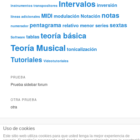
Intervalos
inversión
instrumentos transpositores
notas
MIDI
modulación
Notación
líneas adicionales
pentagrama
sextas
relativo menor
series
numerador
teoría básica
tablas
Software
Teoría Musical
tonicalización
Tutoriales
Videotutoriales
PRUEBA
Prueba sidebar forum
OTRA PRUEBA
otra
Uso de cookies
Este sitio web utiliza cookies para que usted tenga la mejor experiencia de
Licencia Creative Commons Atribución-CompartirIgual 3.0 Unported
. Créditos: