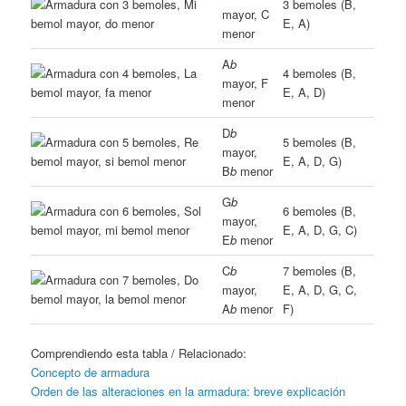
3 bemoles (B,
mayor, C
E, A)
menor
A
b
4 bemoles (B,
mayor, F
E, A, D)
menor
D
b
5 bemoles (B,
mayor,
E, A, D, G)
B
b
menor
G
b
6 bemoles (B,
mayor,
E, A, D, G, C)
E
b
menor
C
b
7 bemoles (B,
mayor,
E, A, D, G, C,
A
b
menor
F)
Comprendiendo esta tabla / Relacionado:
Concepto de armadura
Orden de las alteraciones en la armadura: breve explicación