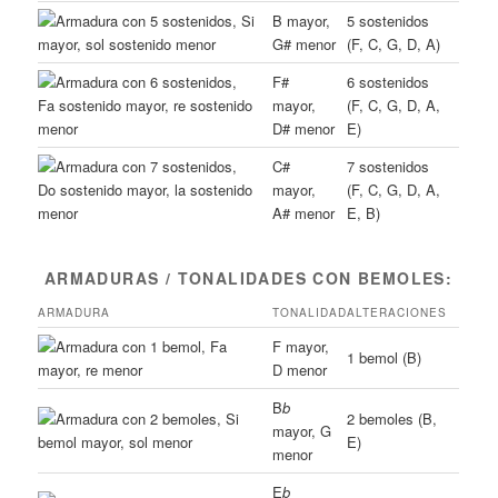
B mayor,
5 sostenidos
G# menor
(F, C, G, D, A)
F#
6 sostenidos
mayor,
(F, C, G, D, A,
D# menor
E)
C#
7 sostenidos
mayor,
(F, C, G, D, A,
A# menor
E, B)
ARMADURAS / TONALIDADES CON BEMOLES:
ARMADURA
TONALIDAD
ALTERACIONES
F mayor,
1 bemol (B)
D menor
B
b
2 bemoles (B,
mayor, G
E)
menor
E
b