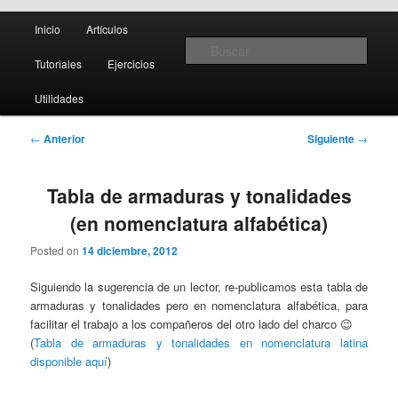
Menú
Teoría y notación musical, software y MIDI
Inicio
Artículos
Ir
Ir
principal
Busc
Tutoriales
Ejercicios
al
al
Creando Partituras
Utilidades
contenido
contenido
Navegación
←
Anterior
Siguiente
→
principal
secundario
de
entradas
Tabla de armaduras y tonalidades
(en nomenclatura alfabética)
Posted on
14 diciembre, 2012
Siguiendo la sugerencia de un lector, re-publicamos esta tabla de
armaduras y tonalidades pero en nomenclatura alfabética, para
facilitar el trabajo a los compañeros del otro lado del charco 😉
(
Tabla de armaduras y tonalidades en nomenclatura latina
disponible aquí
)