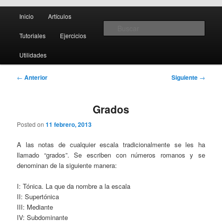
Menú
Teoría y notación musical, software y MIDI
Inicio
Artículos
Ir
Ir
principal
Busc
Tutoriales
Ejercicios
al
al
Creando Partituras
Utilidades
contenido
contenido
Navegación
←
Anterior
Siguiente
→
principal
secundario
de
entradas
Grados
Posted on
11 febrero, 2013
A las notas de cualquier escala tradicionalmente se les ha
llamado “grados”. Se escriben con números romanos y se
denominan de la siguiente manera:
I: Tónica. La que da nombre a la escala
II: Supertónica
III: Mediante
IV: Subdominante