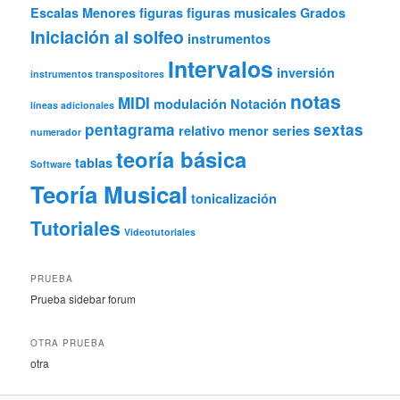
Escalas Menores
figuras
figuras musicales
Grados
Iniciación al solfeo
instrumentos
Intervalos
inversión
instrumentos transpositores
notas
MIDI
modulación
Notación
líneas adicionales
pentagrama
sextas
relativo menor
series
numerador
teoría básica
tablas
Software
Teoría Musical
tonicalización
Tutoriales
Videotutoriales
PRUEBA
Prueba sidebar forum
OTRA PRUEBA
otra