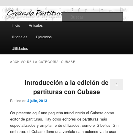
Teoría y notación musical, software y MIDI
Busc
Menú
Inicio
Artículos
Ir
Ir
principal
Creando Partituras
Tutoriales
Ejercicios
al
al
Utilidades
contenido
contenido
ARCHIVO DE LA CATEGORÍA:
CUBASE
principal
secundario
Introducción a la edición de
4
partituras con Cubase
Posted on
4 julio, 2013
Os presento aquí una pequeña introducción al Cubase como
editor de partituras. Hay otros editores de partituras más
especializados y ampliamente utilizados, como el Sibelius. Sin
embargo, el Cubase tiene una ventaja para quienes ya lo usan