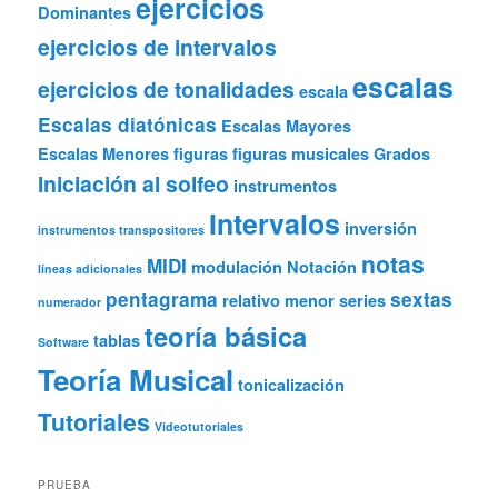
ejercicios
Dominantes
ejercicios de intervalos
escalas
ejercicios de tonalidades
escala
Escalas diatónicas
Escalas Mayores
Escalas Menores
figuras
figuras musicales
Grados
Iniciación al solfeo
instrumentos
Intervalos
inversión
instrumentos transpositores
notas
MIDI
modulación
Notación
líneas adicionales
pentagrama
sextas
relativo menor
series
numerador
teoría básica
tablas
Software
Teoría Musical
tonicalización
Tutoriales
Videotutoriales
PRUEBA