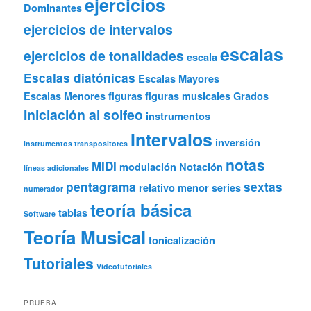
ejercicios
Dominantes
ejercicios de intervalos
escalas
ejercicios de tonalidades
escala
Escalas diatónicas
Escalas Mayores
Escalas Menores
figuras
figuras musicales
Grados
Iniciación al solfeo
instrumentos
Intervalos
inversión
instrumentos transpositores
notas
MIDI
modulación
Notación
líneas adicionales
pentagrama
sextas
relativo menor
series
numerador
teoría básica
tablas
Software
Teoría Musical
tonicalización
Tutoriales
Videotutoriales
PRUEBA