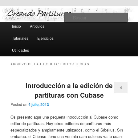
Teoría y notación musical, software y MIDI
Busc
Menú
Inicio
Artículos
Ir
Ir
principal
Creando Partituras
Tutoriales
Ejercicios
al
al
Utilidades
contenido
contenido
ARCHIVO DE LA ETIQUETA:
EDITOR TECLAS
principal
secundario
Introducción a la edición de
4
partituras con Cubase
Posted on
4 julio, 2013
Os presento aquí una pequeña introducción al Cubase como
editor de partituras. Hay otros editores de partituras más
especializados y ampliamente utilizados, como el Sibelius. Sin
embargo, el Cubase tiene una ventaja para quienes ya lo usan