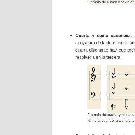
Ejemplo de cuarta y sexta de 
Cuarta y sexta cadencial
.
apoyatura de la dominante, por
cuarta disonante hay que pre
resolverla en la tercera.
Ejemplo de cuarta y sexta ca
fórmula, cuando la tesitura lo