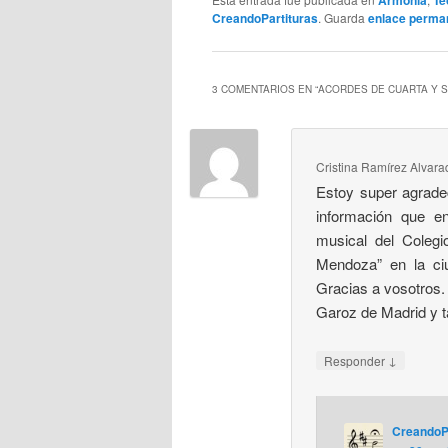
CreandoPartituras
. Guarda
enlace perma
3 COMENTARIOS EN “
ACORDES DE CUARTA Y 
Cristina Ramírez Alvara
Estoy super agradec
información que e
musical del Colegi
Mendoza” en la ci
Gracias a vosotros
Garoz de Madrid y t
↓
Responder
CreandoPa