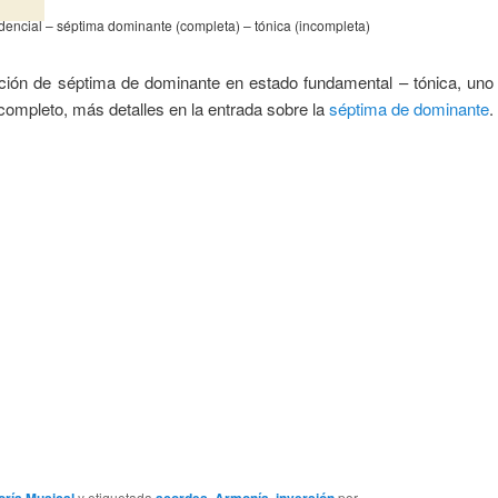
dencial – séptima dominante (completa) – tónica (incompleta)
ión de séptima de dominante en estado fundamental – tónica, uno
completo, más detalles en la entrada sobre la
séptima de dominante
.
oría Musical
y etiquetada
acordes
,
Armonía
,
inversión
por