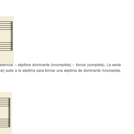
adencial – séptima dominante (incompleta) – tónica (completa). La sexta
cial) sube a la séptima para formar una séptima de dominante incompleta,