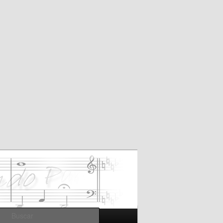
Buscar