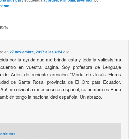
nente
.
SEXTA
”
do
en
27 noviembre, 2017 a las 4:24
dijo:
ida por la ayuda que me brinda esta y toda la valiosísima
ncuentro en vuestra página. Soy profesora de Lenguaje
o de Artes de reciente creaciòn “María de Jesús Flores
udad de Santa Rosa, provincia de El Oro paìs Ecuador.
. Ah! me olvidaba mi esposo es español; su nombre es Paco
ambién tengo la nacionalidad española. Un abrazo.
rtituras