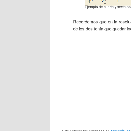
Ejemplo de cuarta y sexta ca
Recordemos que en la resoluc
de los dos tenía que quedar in
Esta entrada fue publicada en
Armonía
,
Te