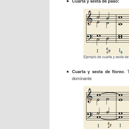
Cuarta y sexta de paso:
Ejemplo de cuarta y sexta d
Cuarta y sexta de floreo
. 
dominante